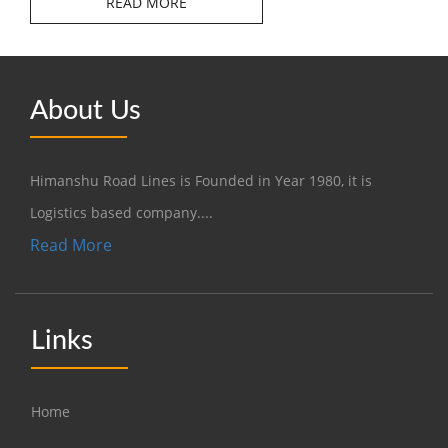
READ MORE
About Us
Himanshu Road Lines is Founded in Year 1980, it is
Logistics based company....
Read More
Links
Home